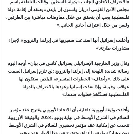
‬وليس‭ ‬من‭ ‬خلال‭ ‬اعتراف‭ ‬أحادي‭ ‬الجانب‮»‬‭. ‬
‬مشاورات‭ ‬طارئة‮»‬‭. ‬
‬الفلسطينية‭ ‬فستُتّخذ‭ ‬خطوات‭ ‬ضدها‮»‬‭. ‬