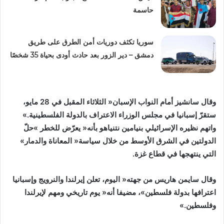
حاسمة
سوريا تكثف دوريات أمن الطرق على طريق
دمشق – دير الزور بعد حادث أودى بحياة 35 شخصًا
‬ستقرّ‭ ‬إسبانيا‭ ‬في‭ ‬مجلس‭ ‬الوزراء‭ ‬الاعتراف‭ ‬بالدولة‭ ‬الفلسطينية‮»‬‭.
‬الدولتين‭ ‬في‭ ‬الشرق‭ ‬الأوسط‭ ‬من‭ ‬خلال‭ ‬سياسة‭ ‬‮«‬المعاناة‭ ‬والدمار‮»‬‭
‬التي‭ ‬ينتهجها‭ ‬في‭ ‬قطاع‭ ‬غزة‭. ‬
‬وفلسطين‮»‬‭. ‬