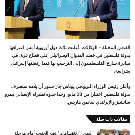
القدس‭ ‬المحتلة‭ ‬
–
‬بشراسة‭. ‬
‬سانشيز‭ ‬والإيرلندي‭ ‬سايمن‭ ‬هاريس‭. ‬
مقالات ذات صلة
اليمن.. “الاتقسامات” تضع الجنوب أمام مرحلة