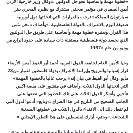
‬يونيو‭ ‬من‭ ‬عام‭ ‬1967‮»‬‭. ‬
‬قرار‭ ‬إسبانيا‭ ‬والنرويج‭ ‬وإيرلندا‭ ‬الاعتراف‭ ‬بدولة‭ ‬فلسطين‭ ‬اعتبار‭ ‬من‭ ‬28‭
‬مايو‭. ‬وقال‭ ‬أبو‭ ‬الغيط‭ ‬في‭ ‬بيان‭ ‬إنه‭ ‬‮«‬يرحب‭ ‬عاليا‭ ‬بالخطوة‭ ‬المهمة‮»‬‭
‬الشجاعة‮»‬‭. ‬وختم‭ ‬‮«‬أبارك‭ ‬لفلسطين‭ ‬على‭ ‬هذا‭ ‬التطور‭ ‬الإيجابي‮»‬‭. ‬