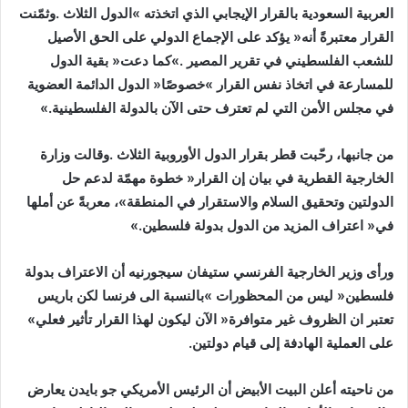
‬في‭ ‬مجلس‭ ‬الأمن‭ ‬التي‭ ‬لم‭ ‬تعترف‭ ‬حتى‭ ‬الآن‭ ‬بالدولة‭ ‬الفلسطينية‮»‬‭. ‬
‬في‭ ‬‮«‬اعتراف‭ ‬المزيد‭ ‬من‭ ‬الدول‭ ‬بدولة‭ ‬فلسطين‮»‬‭. ‬
‬تعتبر‭ ‬ان‭ ‬الظروف‭ ‬غير‭ ‬متوافرة‭ ‬‮«‬الآن‭ ‬ليكون‭ ‬لهذا‭ ‬القرار‭ ‬تأثير‭ ‬فعلي‮»‬‭
‬على‭ ‬العملية‭ ‬الهادفة‭ ‬إلى‭ ‬قيام‭ ‬دولتين‭. ‬