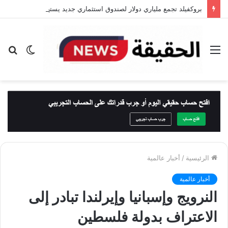
بروكفيلد تجمع ملياري دولار لصندوق استثماري جديد يستهدف السعودية والشرق الأوسط
القائمة
الوضع
بح
المظلم
عن
الرئيسية
/
أخبار عالمية
أخبار عالمية
النرويج وإسبانيا وإيرلندا تبادر إلى
الاعتراف بدولة فلسطين