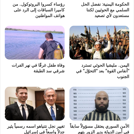
الحكومة اليمنية: نفضل الحل
رؤساء كسروا البروتوكول.. من
السلمي مع الحوثيين لكننا
كاميرا السباقات إلى الرد على
مستعدون لأي تصعيد
هواتف المواطنين
اليمن.. مليشيا الحوثي تسترد
وفاة طفل غرقًا في نهر الفرات
“أنفاس القوة” بعد “التحوّل” في
شرقي سد الطبقة
الجنوب
الأمن السوري يعتقل مسؤولاً سابقاً
تغيير نجل نتنياهو اسمه رسمياً يثير
في أمن الدولة بدير الزور بتهم
جدلاً واسعاً في إسرائيل