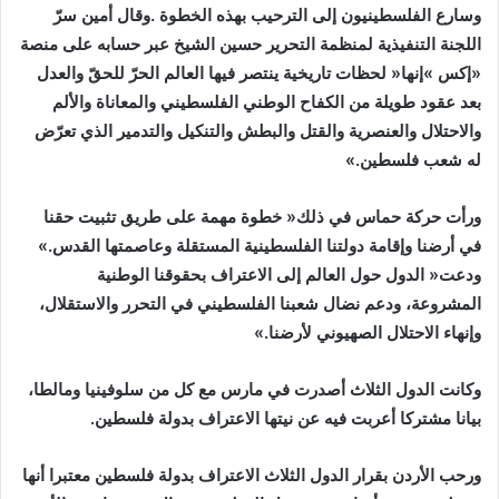
‬له‭ ‬شعب‭ ‬فلسطين‮»‬‭. ‬
‬في‭ ‬أرضنا‭ ‬وإقامة‭ ‬دولتنا‭ ‬الفلسطينية‭ ‬المستقلة‭ ‬وعاصمتها‭ ‬القدس‮»‬‭.
‬وإنهاء‭ ‬الاحتلال‭ ‬الصهيوني‭ ‬لأرضنا‮»‬‭. ‬
‬بيانا‭ ‬مشتركا‭ ‬أعربت‭ ‬فيه‭ ‬عن‭ ‬نيتها‭ ‬الاعتراف‭ ‬بدولة‭ ‬فلسطين‭. ‬