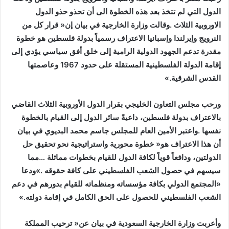
‬القدس‭ ‬الشرقية‮»‬‭. ‬
‬الشعب‭ ‬الفلسطيني‭ ‬للحصول‭ ‬على‭ ‬الحق‭ ‬الكامل‭ ‬في‭ ‬إقامة‭ ‬دولته‮»‬‭. ‬