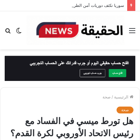
سوريا تكثف دوريات أمن الطرق على طريق دمشق – دير الزور بعد حادث أودى بحياة 35 شخصًا
القائمة
الوضع
بح
المظلم
عن
الرئيسية
/
صحة
صحة
هل تورط ميسي في الفساد مع
رئيس الاتحاد الأوروبي لكرة القدم؟