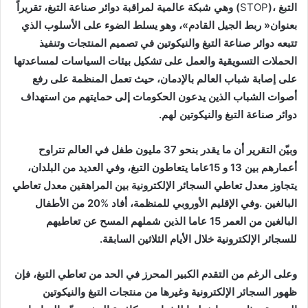
‬التبغ‭ (‬
STOP
‬دوائر‭ ‬صناعة‭ ‬التبغ‭ ‬والنيكوتين‭ ‬لهم‭.‬
‬البالغين‭. ‬وفي‭ ‬الإقليم‭ ‬الأوروبي‭ ‬للمنظمة،‭ ‬أفاد‭ ‬20
%
‬للسجائر‭ ‬الإلكترونية‭ ‬خلال‭ ‬الأيام‭ ‬الثلاثين‭ ‬السابقة‭.‬