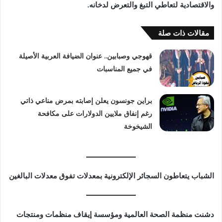
‬والاقتصادية‭ ‬لتعاطي‭ ‬التبغ‭ ‬والتعرض‭ ‬لدخانه‭.‬
مقالات ذات صلة
قهوجي وصبابين.. عنوان الضيافة العربية الأصيلة
في جميع المناسبات
براين جونسون يعلن إصابته بمرض مناعي ذاتي
رغم إنفاق ملايين الدولارات على مكافحة
الشيخوخة
الشباب يتعاطون السجائر الإلكترونية بمعدلات تفوق معدلات البالغين