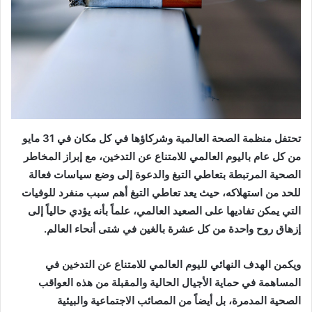
‬إزهاق‭ ‬روح‭ ‬واحدة‭ ‬من‭ ‬كل‭ ‬عشرة‭ ‬بالغين‭ ‬في‭ ‬شتى‭ ‬أنحاء‭ ‬العالم‭.‬