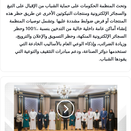
‬إنشاء‭ ‬أماكن‭ ‬عامة‭ ‬داخلية‭ ‬خالية‭ ‬من‭ ‬التدخين‭ ‬بنسبة‭ ‬100
%
‬يقودها‭ ‬الشباب‭.‬