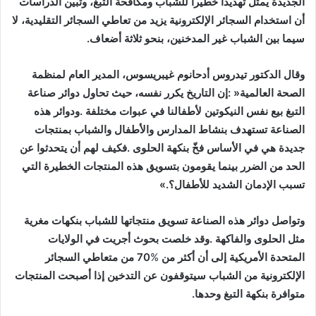
‬سيما‭ ‬بين‭ ‬الشباب‭ ‬غير‭ ‬المدخنين،‭ ‬بنحو‭ ‬ثلاثة‭ ‬أضعاف‭.‬
‬تسبب‭ ‬الإدمان‭ ‬الشديد‭ ‬للأطفال؟‮»‬‭.‬
‬المتحدة‭ ‬الأمريكية‭ ‬إلى‭ ‬أن‭ ‬أكثر‭ ‬من‭ ‬70
%
‬متوافرة‭ ‬بنكهة‭ ‬التبغ‭ ‬وحدها‭.‬