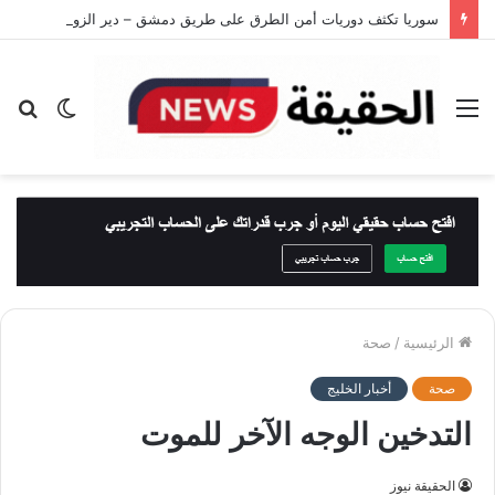
سوريا تكثف دوريات أمن الطرق على طريق دمشق – دير الزور بعد حادث أودى بحياة 35 شخصًا
القائمة
الوضع
بح
المظلم
عن
الرئيسية
/
صحة
صحة
أخبار الخليج
التدخين الوجه الآخر للموت
الحقيقة نيوز