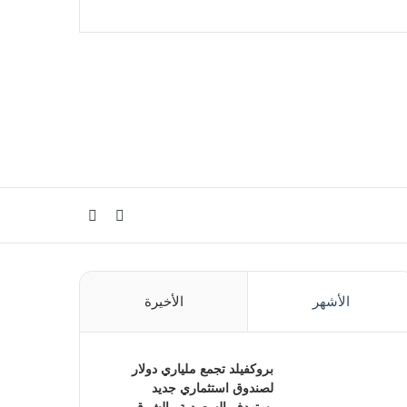
الوضع
بحث
المظلم
عن
الأشهر
الأخيرة
بروكفيلد تجمع ملياري دولار
لصندوق استثماري جديد