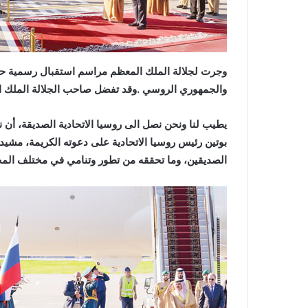
‬والجمهوري‭ ‬الروسي‭. ‬وقد‭ ‬تفضل‭ ‬صاحب‭ ‬الجلالة‭ ‬الملك‭ ‬المعظم،‭ ‬لدى‭ ‬وصوله‭ ‬بالتصريح‭ ‬التالي‭:‬
‬الصديقين،‭ ‬وما‭ ‬تحققه‭ ‬من‭ ‬تطور‭ ‬وتنامي‭ ‬في‭ ‬مختلف‭ ‬المجالات‭ ‬بما‭ ‬يلبي‭ ‬الأهداف‭ ‬والمصالح‭ ‬المشتركة‭.‬