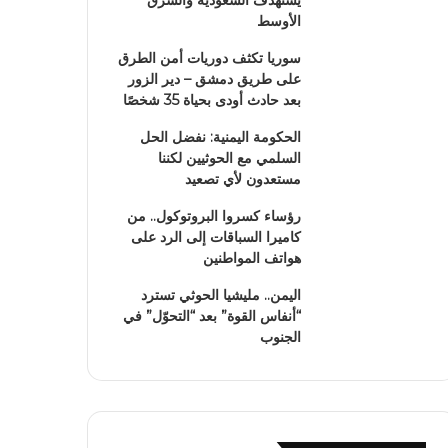
يستهدف السعودية والشرق
الأوسط
سوريا تكثف دوريات أمن الطرق
على طريق دمشق – دير الزور
بعد حادث أودى بحياة 35 شخصًا
الحكومة اليمنية: نفضل الحل
السلمي مع الحوثيين لكننا
مستعدون لأي تصعيد
رؤساء كسروا البروتوكول.. من
كاميرا السباقات إلى الرد على
هواتف المواطنين
اليمن.. مليشيا الحوثي تسترد
“أنفاس القوة” بعد “التحوّل” في
الجنوب