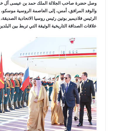
‬علاقات‭ ‬الصداقة‭ ‬التاريخية‭ ‬الوثيقة‭ ‬التي‭ ‬تربط‭ ‬بين‭ ‬البلدين‭ ‬الصديقين،‭ ‬ومستجدات‭ ‬الأوضاع‭ ‬الاقليمية‭ ‬والدولية‭ ‬الراهنة‭.‬