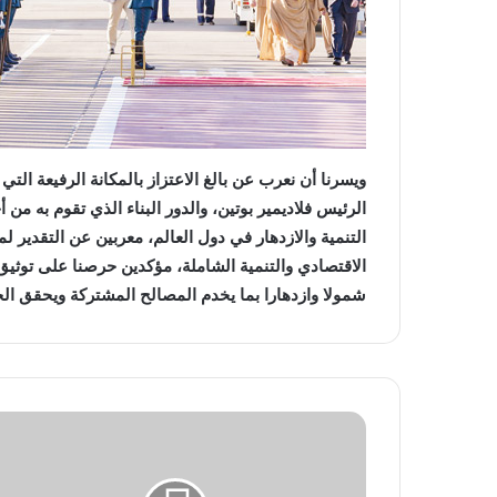
‬شمولا‭ ‬وازدهارا‭ ‬بما‭ ‬يخدم‭ ‬المصالح‭ ‬المشتركة‭ ‬ويحقق‭ ‬الخير‭ ‬والنفع‭ ‬لبلدينا‭ ‬وشعبينا‭ ‬الصديقين‭.‬