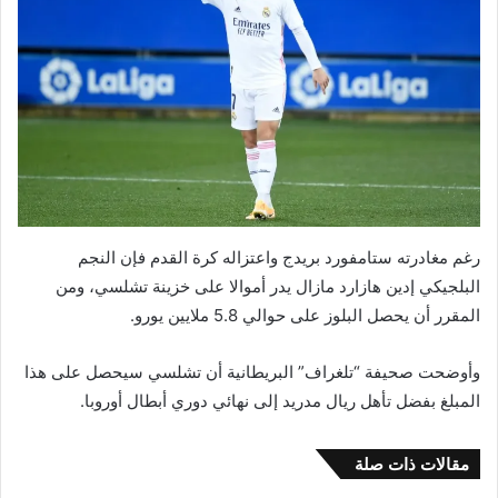
رغم مغادرته ستامفورد بريدج واعتزاله كرة القدم فإن النجم
البلجيكي إدين هازارد مازال يدر أموالا على خزينة تشلسي، ومن
المقرر أن يحصل البلوز على حوالي 5.8 ملايين يورو.
وأوضحت صحيفة “تلغراف” البريطانية أن تشلسي سيحصل على هذا
المبلغ بفضل تأهل ريال مدريد إلى نهائي دوري أبطال أوروبا.
مقالات ذات صلة