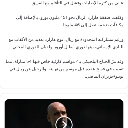
عانى من كثرة الإصابات وفشل في التأقلم مع الفريق.
وكلفت صفقة هازارد الريال نحو 151 مليون يورو، بالإضافة إلى
مكافآت ضخمة تصل إلى 46 مليونا.
ورغم مشاركته المحدودة مع ريال، توج هازارد بعديد من الألقاب مع
النادي الإسباني، بينها دوري أبطال أوروبا ولقبان للدوري المحلي.
وقد مرّ الجناح البلجيكي بـ4 مواسم كارثية خاض فيها 54 مباراة، مما
تسبب في فسخ عقده قبل موسم من نهايته، والرحيل عن ريال في
يونيو/حزيران الماضي.