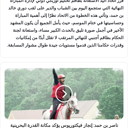
‬وقدرات‭ ‬حكامنا‭ ‬الذين‭ ‬قدموا‭ ‬مستويات‭ ‬جيدة‭ ‬طوال‭ ‬مشوار‭ ‬المسابقة‭.‬
ناصر بن حمد: إنجاز فيكتوريوس يؤكد مكانة القدرة البحرينية