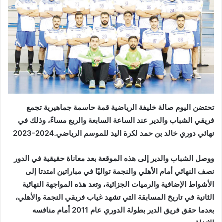
‬نهائي‭ ‬دوري‭ ‬خالد‭ ‬بن‭ ‬حمد‭ ‬لكرة‭ ‬اليد‭ ‬للموسم‭ ‬الرياضي‭ ‬2023‭-‬2024‭.‬