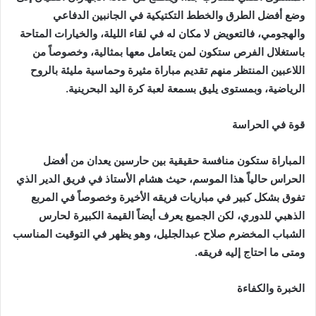
‬الرياضية،‭ ‬وبمستوى‭ ‬يليق‭ ‬بسمعة‭ ‬لعبة‭ ‬كرة‭ ‬اليد‭ ‬البحرينية‭.‬
قوة‭ ‬في‭ ‬الحراسة
‬ومتى‭ ‬ما‭ ‬احتاج‭ ‬إليه‭ ‬فريقه‭.‬
الخبرة‭ ‬والكفاءة