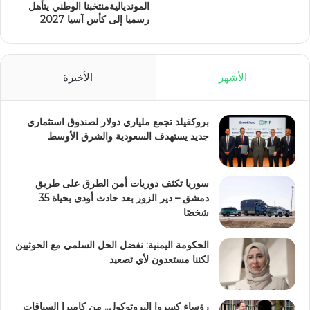
الموندياليةمنتخبنا الوطني يتأهل
رسميا إلى كأس آسيا 2027
الأشهر
الأخيرة
بروكفيلد تجمع ملياري دولار لصندوق استثماري
جديد يستهدف السعودية والشرق الأوسط
سوريا تكثف دوريات أمن الطرق على طريق
دمشق – دير الزور بعد حادث أودى بحياة 35
شخصًا
الحكومة اليمنية: نفضل الحل السلمي مع الحوثيين
لكننا مستعدون لأي تصعيد
رؤساء كسروا البروتوكول.. من كاميرا السباقات