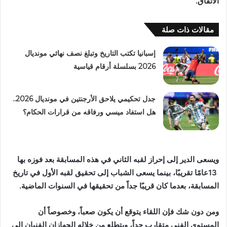
‬الاتفاق‭.‬
مقالات ذات صلة
إسبانيا تكتب التاريخ وتبلغ نصف نهائي مونديال
2026 بسلسلة أرقام قياسية
جدل تحكيمي يلاحق الأرجنتين في مونديال 2026..
هل استفاد ميسي ورفاقه من قرارات الحكام؟
‬المسابقة،‭ ‬بعدما‭ ‬كان‭ ‬قريبًا‭ ‬جداً‭ ‬من‭ ‬تحقيقها‭ ‬في‭ ‬السنوات‭ ‬الماضية‭.‬