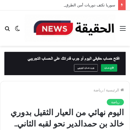
سوريا تكثف دوريات أمن الطرق على طريق دمشق – دير الزور بعد حادث أودى بحياة 35 شخصًا
القائمة
الوضع
بح
المظلم
عن
الرئيسية
/
رياضة
رياضة
اليوم نهائي من العيار الثقيل بدوري
خالد بن حمدالدير نحو لقبه الثاني..