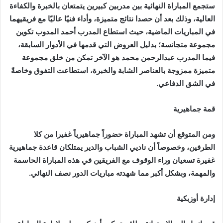
‬في‭ ‬الشق‭ ‬الدفاعي‭.‬
قمة‭ ‬جماهيرية
‬والمهمة،‭ ‬وبشكل‭ ‬أكبر‭ ‬مما‭ ‬شهدته‭ ‬مباريات‭ ‬الدور‭ ‬نصف‭ ‬النهائي‭.‬
إدارة‭ ‬أوزبكية