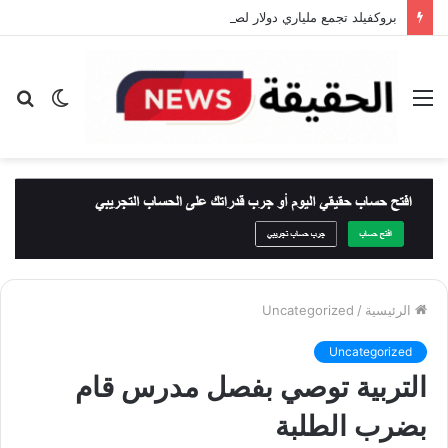
بروكفيلد تجمع ملياري دولار لصندوق استثماري جديد يستهدف السعودية والشرق الأوسط
القائمة
الوضع
بح
المظلم
عن
الرئيسية
/
Uncategorized
Uncategorized
التربية توصي بفصل مدرس قام
بضرب الطلبة