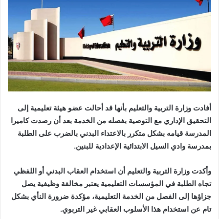
‬بمدرسة‭ ‬وادي‭ ‬السيل‭ ‬الابتدائية‭ ‬الإعدادية‭ ‬للبنين‭.‬
‬تام‭ ‬عن‭ ‬استخدام‭ ‬هذا‭ ‬الأسلوب‭ ‬العقابي‭ ‬غير‭ ‬التربوي‭.‬