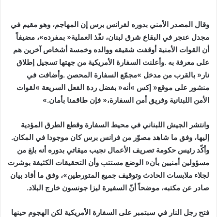
‬الأمن‭ ‬اللبنانية‭ ‬وفريق‭ ‬أمن‭ ‬السفارة،‭ ‬‮«‬فإن‭ ‬طاقمنا‭ ‬بأمان‮»‬‭. ‬
‬إليها،‭ ‬وفق‭ ‬ما‭ ‬شاهد‭ ‬مصوّر‭ ‬من‭ ‬فرانس‭ ‬برس‭ ‬كان‭ ‬موجودا‭ ‬في‭ ‬المكان‭.
‬صادر‭ ‬عن‭ ‬مكتبه،‭ ‬موضحاً‭ ‬أنّ‭ ‬السفيرة‭ ‬ليزا‭ ‬جونسون‭ ‬خارج‭ ‬البلاد‭. ‬