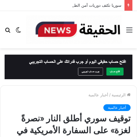
سوريا تكثف دوريات أمن الطرق على طريق دمشق – دير الزور بعد حادث أودى بحياة 35 شخصًا
القائمة
الوضع
بح
المظلم
عن
الرئيسية
/
أخبار عالمية
أخبار عالمية
توقيف سوري أطلق النار «نصرةً
لغزة» على السفارة الأمريكية في