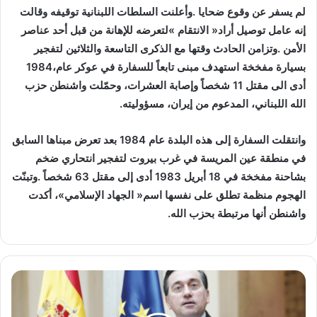
‬بسيارة‭ ‬مفخخة‭ ‬استهدف‭ ‬مبنى‭ ‬تابعاً‭ ‬للسفارة‭ ‬في‭ ‬عوكر‭ ‬عام‭ ‬1984،‭
‬الله‭ ‬اللبناني،‭ ‬المدعوم‭ ‬من‭ ‬إيران،‭ ‬مسؤوليته‭. ‬
‬واشنطن‭ ‬أنها‭ ‬مرتبطة‭ ‬بحزب‭ ‬الله‭. ‬