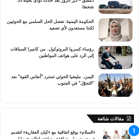
دمشق – دير الزور بعد حادث أودى بحياة 35
شخصًا
الحكومة اليمنية: نفضل الحل السلمي مع الحوثيين
لكننا مستعدون لأي تصعيد
رؤساء كسروا البروتوكول.. من كاميرا السباقات
إلى الرد على هواتف المواطنين
اليمن.. مليشيا الحوثي تسترد “أنفاس القوة” بعد
“التحوّل” في الجنوب
مقالات شائعة
«السلام» يوقع اتفاقية مع «كيان العقارية» لتقديم
عروض تمويل متوافقة مع اشتراطات «مزايا