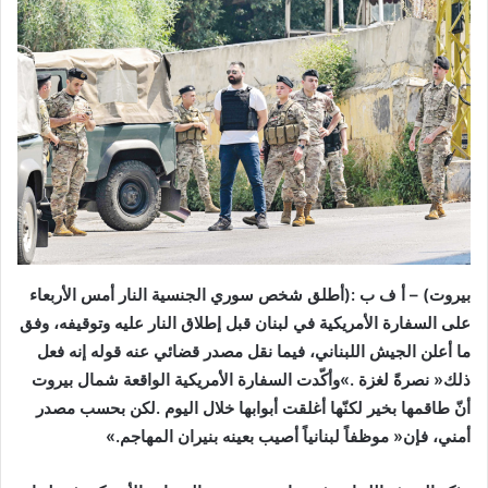
‬أمني،‭ ‬فإن‭ ‬‮«‬موظفاً‭ ‬لبنانياً‭ ‬أصيب‭ ‬بعينه‭ ‬بنيران‭ ‬المهاجم‮»‬‭. ‬