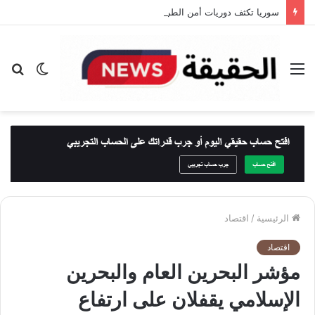
سوريا تكثف دوريات أمن الطرق على طريق دمشق – دير الزور بعد حادث أودى بحياة 35 شخصًا
القائمة
الوضع
بح
المظلم
عن
الرئيسية
/
اقتصاد
اقتصاد
مؤشر البحرين العام والبحرين
الإسلامي يقفلان على ارتفاع