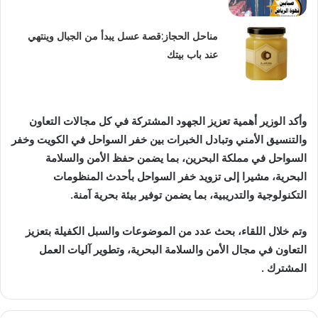
مناحل الحجاز:قصة عسل يبدأ من الجبال وينتهي
عند باب بيتك
‬التكنولوجية‭ ‬والتدريبية،‭ ‬بما‭ ‬يضمن‭ ‬توفير‭ ‬بيئة‭ ‬بحرية‭ ‬آمنة‭.‬
‬المشترك‭.