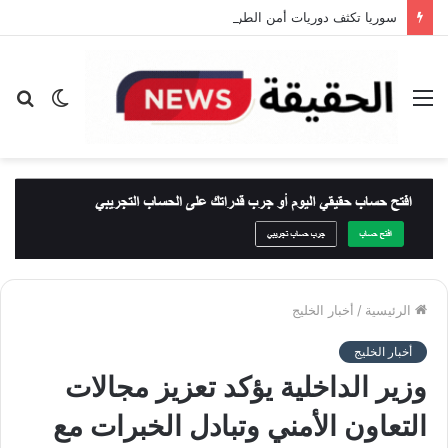
سوريا تكثف دوريات أمن الطرق على طريق دمشق – دير الزور بعد حادث أودى بحياة 35 شخصًا
القائمة
الوضع
بح
المظلم
عن
الرئيسية
/
أخبار الخليج
أخبار الخليج
وزير الداخلية يؤكد تعزيز مجالات
التعاون الأمني وتبادل الخبرات مع