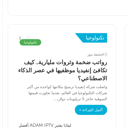
السابقة
التالية
تكنولوجيا
الصفحة
الصفحة
تكنولوجيا
الحقيقة نيوز
رواتب ضخمة وثروات مليارية.. كيف
تكافئ إنفيديا موظفيها في عصر الذكاء
الاصطناعي؟
واصلت شركة إنفيديا ترسيخ مكانتها كواحدة من أكبر
شركات التكنولوجيا في العالم، بعدما تجاوزت قيمتها
السوقية حاجز 5 تريليونات دولار،…
أكمل القراءة »
لماذا يعتبر ADAM IPTV أفضل