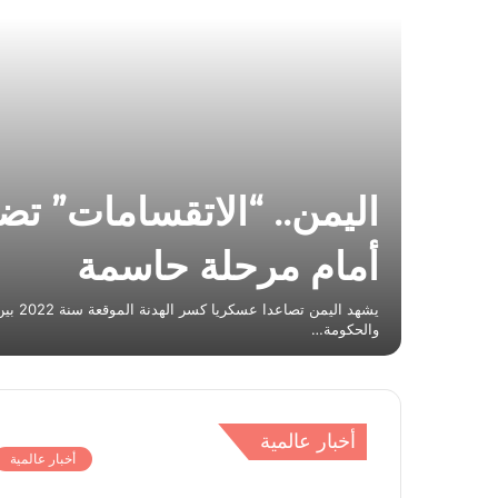
قة
اليمن.. “الاتقسامات” تض
أمام مرحلة حاسمة
يارية..
فيها
يشهد اليم
ناعي؟
والحكومة…
أخبار عالمية
أخبار عالمية