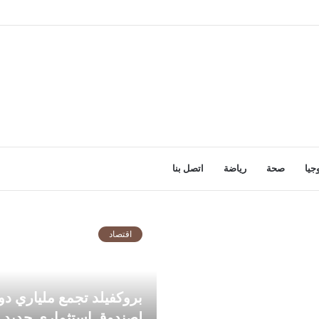
جيا
صحة
رياضة
اتصل بنا
اقتصاد
بروكفيلد تجمع ملياري دول
لصندوق استثماري جديد