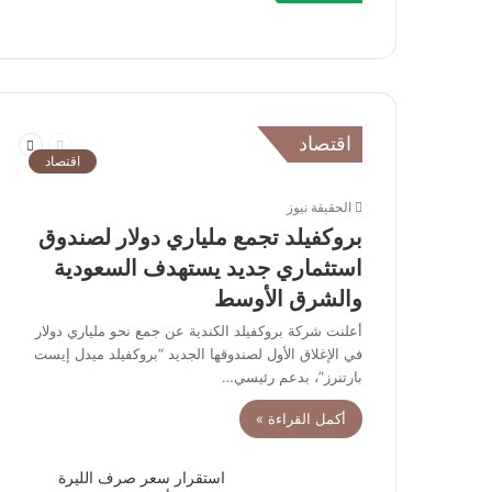
السابقة
التالية
اقتصاد
الصفحة
الصفحة
اقتصاد
الحقيقة نيوز
بروكفيلد تجمع ملياري دولار لصندوق
استثماري جديد يستهدف السعودية
والشرق الأوسط
أعلنت شركة بروكفيلد الكندية عن جمع نحو ملياري دولار
في الإغلاق الأول لصندوقها الجديد “بروكفيلد ميدل إيست
بارتنرز”، بدعم رئيسي…
أكمل القراءة »
استقرار سعر صرف الليرة